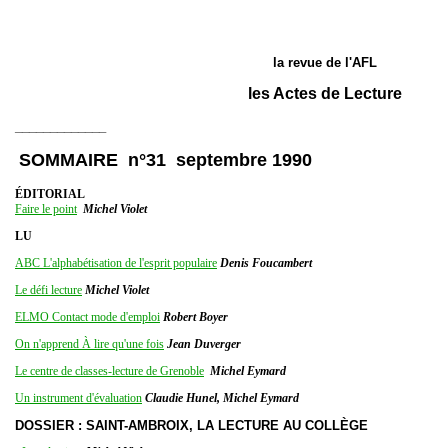
la revue de l'AFL
les Actes de Lecture
_____________
SOMMAIRE n°31 septembre 1990
ÉDITORIAL
Faire le point
Michel Violet
LU
ABC L'alphabétisation de l'esprit populaire
Denis Foucambert
Le défi lecture
Michel Violet
ELMO Contact mode d'emploi
Robert Boyer
On n'apprend À lire qu'une fois
Jean Duverger
Le centre de classes-lecture de Grenoble
Michel Eymard
Un instrument d'évaluation
Claudie Hunel, Michel Eymard
DOSSIER : SAINT-AMBROIX, LA LECTURE AU COLLÈGE