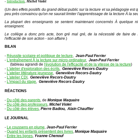
-
Introduction
,
Michel Violet
(
Un des effets positifs du grand débat public sur la lecture et sa pédagogie est
peu près convaincu qu'on ne saurait limiter l'apprentissage de la lecture À la se
La plupart des enseignants se sentent maintenant concernés À quelque niv
enseignent.
Le collège a donc pris acte, bon gré mal gré, de la nécessité de faire de l
l'efficacité de son action - son affaire.
)
BILAN
-
Réussite scolaire et politique de lecture
,
Jean-Paul Ferrier
-
L'entraînement À la lecture sur micro-ordinateur
,
Jean-Paul Ferrier
(tableau agrandi de
l'évolution de l'efficacité et de la vitesse de la lecture
)
-
L'atelier d'exploration des écrits
,
Geneviève Recors-Dautry
-
L'atelier littérature jeunesse
,
Geneviève Recors-Dautry
-
L'atelier CDI
,
Geneviève Recors-Dautry
-
L'impact du stage
,
Geneviève Recors-Dautry
RÉACTIONS
-
Du côté des parents
, de
Monique Maquaire
-
Du côté des professeurs
,
Michel Violet
-
Du côté des élèves
,
Pierre Badiou, Alain Chauffier
LE JOURNAL
-
Le coussens en plume
,
Jean-Paul Ferrier
-
Quand les enfants présentent des livres
,
Monique Maquaire
-
Entre les lignes
,
Yvanne Chenouf