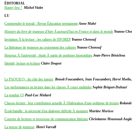
ÉDITORIAL
Happy few !
Michel Violet
LU
Comprendre le travail - Revue Éducation permanente
Anne Mahé
Histoire du livre de jeunesse d'hier À aujourd'hui en France et dans le monde
Yvanne Che
Invitation À la lecture - les cahiers de l'IFOREP
Yvanne Chenouf
La littérature de jeunesse au croisement des cultures
Yvanne Chenouf
Heureux À l'université : étude À partir de quelques biographies
Jean-Pierre Bénichou
Identité, lecture et écriture
Claire Doquet
.
Le PAQUE(2) : du côté des tuteurs
Benoît Foucambert, Jean Foucambert, Hervé Moëlo
Les performances en lecture dans les classes À cours multiples
Sophie Briquet-Duhazé
La graphie (2)
Paul-Luc Médard
Classes-lecture : leur contribution actuelle À l'élaboration d'une politique de lecture
Rolande
École/famille : la nécessité d'un dialogue difficile À instaurer
Martine Morisse
Courrier de lecteurs et processus de communication littéraire
Christianne Mounoud-Angle
La presse de jeunesse
Henri Varrall