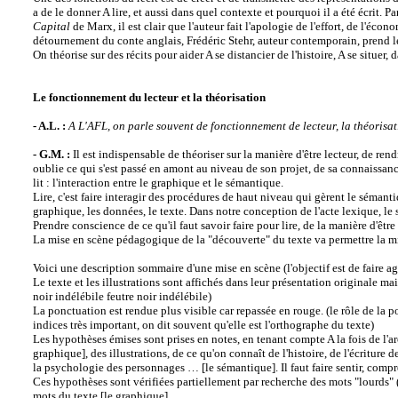
a de le donner A lire, et aussi dans quel contexte et pourquoi il a été écrit. 
Capital
de Marx, il est clair que l'auteur fait l'apologie de l'effort, de l'éco
détournement du conte anglais, Frédéric Stehr, auteur contemporain, prend le
On théorise sur des récits pour aider A se distancier de l'histoire, A se situer,
Le fonctionnement du lecteur et la théorisation
- A.L. :
A L'AFL, on parle souvent de fonctionnement de lecteur, la théorisati
- G.M. :
Il est indispensable de théoriser sur la manière d'être lecteur, de ren
oublie ce qui s'est passé en amont au niveau de son projet, de sa connaissance 
lit : l'interaction entre le graphique et le sémantique.
Lire, c'est faire interagir des procédures de haut niveau qui gèrent le sémant
graphique, les données, le texte. Dans notre conception de l'acte lexique, le
Prendre conscience de ce qu'il faut savoir faire pour lire, de la manière d'être
La mise en scène pédagogique de la "découverte" du texte va permettre la mis
Voici une description sommaire d'une mise en scène (l'objectif est de faire a
Le texte et les illustrations sont affichés dans leur présentation originale mai
noir indélébile
feutre noir indélébile
)
La ponctuation est rendue plus visible car repassée en rouge. (le rôle de la p
indices très important, on dit souvent qu'elle est l'orthographe du texte)
Les hypothèses émises sont prises en notes, en tenant compte A la fois de l'arc
graphique], des illustrations, de ce qu'on connaît de l'histoire, de l'écritur
la psychologie des personnages … [le sémantique]. Il faut faire sentir, compre
Ces hypothèses sont vérifiées partiellement par recherche des mots "lourds" (d
mots du texte [le graphique].