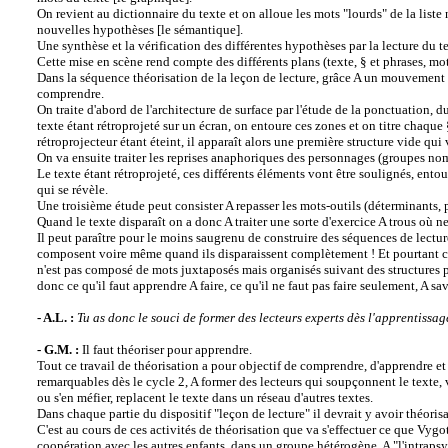
On revient au dictionnaire du texte et on alloue les mots "lourds" de la list
nouvelles hypothèses [le sémantique].
Une synthèse et la vérification des différentes hypothèses par la lecture du t
Cette mise en scène rend compte des différents plans (texte, § et phrases, mo
Dans la séquence théorisation de la leçon de lecture, grâce A un mouvement de
comprendre.
On traite d'abord de l'architecture de surface par l'étude de la ponctuation
texte étant rétroprojeté sur un écran, on entoure ces zones et on titre chaque
rétroprojecteur étant éteint, il apparaît alors une première structure vide 
On va ensuite traiter les reprises anaphoriques des personnages (groupes nom
Le texte étant rétroprojeté, ces différents éléments vont être soulignés, entou
qui se révèle.
Une troisième étude peut consister A repasser les mots-outils (déterminants, 
Quand le texte disparaît on a donc A traiter une sorte d'exercice A trous où ne
Il peut paraître pour le moins saugrenu de construire des séquences de lectur
composent voire même quand ils disparaissent complètement ! Et pourtant c'es
n'est pas composé de mots juxtaposés mais organisés suivant des structures pl
donc ce qu'il faut apprendre A faire, ce qu'il ne faut pas faire seulement, A sav
- A.L. :
Tu as donc le souci de former des lecteurs experts dès l'apprentissag
- G.M. :
Il faut théoriser pour apprendre.
Tout ce travail de théorisation a pour objectif de comprendre, d'apprendre et 
remarquables dès le cycle 2, A former des lecteurs qui soupçonnent le texte, v
ou s'en méfier, replacent le texte dans un réseau d'autres textes.
Dans chaque partie du dispositif "leçon de lecture" il devrait y avoir théoris
C'est au cours de ces activités de théorisation que va s'effectuer ce que Vygo
coopération avec les autres enfants, dans un groupe hétérogène, A "l'intraps