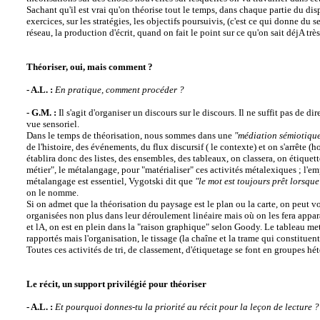
Sachant qu'il est vrai qu'on théorise tout le temps, dans chaque partie du disp
exercices, sur les stratégies, les objectifs poursuivis, (c'est ce qui donne du
réseau, la production d'écrit, quand on fait le point sur ce qu'on sait déjA très
Théoriser, oui, mais comment ?
- A.L. :
En pratique, comment procéder ?
- G.M. :
Il s'agit d'organiser un discours sur le discours. Il ne suffit pas de di
vue sensoriel.
Dans le temps de théorisation, nous sommes dans une
"médiation sémiotique
de l'histoire, des événements, du flux discursif ( le contexte) et on s'arrête 
établira donc des listes, des ensembles, des tableaux, on classera, on étiquet
métier", le métalangage, pour "matérialiser" ces activités métalexiques ; l'em
métalangage est essentiel, Vygotski dit que
"le mot est toujours prêt lorsque
on le nomme.
Si on admet que la théorisation du paysage est le plan ou la carte, on peut vo
organisées non plus dans leur déroulement linéaire mais où on les fera appara
et lA, on est en plein dans la "raison graphique" selon Goody. Le tableau met A
rapportés mais l'organisation, le tissage (la chaîne et la trame qui constituent
Toutes ces activités de tri, de classement, d'étiquetage se font en groupes h
Le récit, un support privilégié pour théoriser
- A.L. :
Et pourquoi donnes-tu la priorité au récit pour la leçon de lecture ?