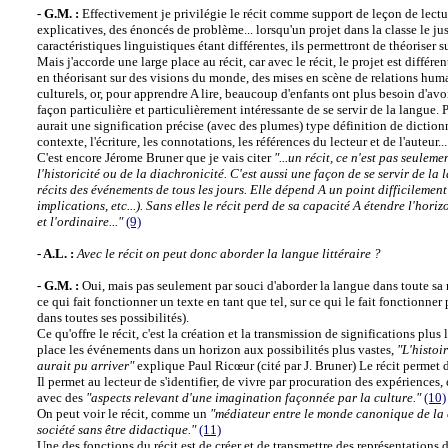
- G.M. :
Effectivement je privilégie le récit comme support de leçon de lecture,
explicatives, des énoncés de problème... lorsqu'un projet dans la classe le just
caractéristiques linguistiques étant différentes, ils permettront de théoriser s
Mais j'accorde une large place au récit, car avec le récit, le projet est différ
en théorisant sur des visions du monde, des mises en scène de relations humain
culturels, or, pour apprendre A lire, beaucoup d'enfants ont plus besoin d'avo
façon particulière et particulièrement intéressante de se servir de la langue.
aurait une signification précise (avec des plumes) type définition de diction
contexte, l'écriture, les connotations, les références du lecteur et de l'auteur
C'est encore Jérome Bruner que je vais citer
"...un récit, ce n'est pas seule
l'historicité ou de la diachronicité. C'est aussi une façon de se servir de la 
récits des événements de tous les jours. Elle dépend A un point difficilem
implications, etc...). Sans elles le récit perd de sa capacité A étendre l'hori
et l'ordinaire..."
(9)
- A.L. :
Avec le récit on peut donc aborder la langue littéraire ?
- G.M. :
Oui, mais pas seulement par souci d'aborder la langue dans toute sa r
ce qui fait fonctionner un texte en tant que tel, sur ce qui le fait fonctionner p
dans toutes ses possibilités).
Ce qu'offre le récit, c'est la création et la transmission de significations plus l
place les événements dans un horizon aux possibilités plus vastes,
"L'histoi
aurait pu arriver"
explique Paul Ricœur (cité par J. Bruner) Le récit permet d
Il permet au lecteur de s'identifier, de vivre par procuration des expérience
avec des
"aspects relevant d'une imagination façonnée par la culture."
(10)
On peut voir le récit, comme un
"médiateur entre le monde canonique de la cu
société sans être didactique."
(11)
Une des fonctions du récit est de créer et de transmettre des représentations d