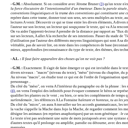
- G.M. :
Absolument. Si on considère avec Jérome Bruner
(3)
qu'un texte n'es
la force élocutoire de l'intentionnalité d'un émetteur. Dans la parole située, 
conventions linguistiques et la trame des conventions qui constituent une c
repérer dans cette trame, donner tout son sens, ses sens multiples au texte, au
lectures A venir. Découvrir ce qui se tisse entre les divers éléments, A div
l'auteur sur son lecteur, un lecteur qui soupçonne le texte, qui va A la rencont
On va aider l'apprenti-lecteur A prendre de la distance par rapport au "flux di
sur ses lecteurs, A aller A la recherche de ses intentions. Passer du stade de "l'é
(l'utilisation par l'auteur des différents moyens linguistiques qui sont A sa dis
véritable, pas de savoir lire, on reste dans les compétences de base (reconnai
mieux, approfondies (reconnaissance du type de texte, des thèmes, des techniq
- A.L. :
Il faut faire apparaître des choses qu'on ne voit pas ?
- G.M. :
Exactement. Il s'agit de faire émerger ce qui est invisible dans le tex
divers niveaux : "macro" (niveau du texte), "méso" (niveau du chapitre, du pa
Au niveau "macro", on étudie tout ce qui est de l'ordre de l'organisation spati
personnage...
Du côté du "méso", on verra A l'intérieur du paragraphe ou de la phrase : les 
(4)
, on verra l'emploi des infinitifs pour évoquer comment le héros se représ
qualifier les plantes ou le vent ; ou bien, ce sera les compléments de temps
surlendemain ;
les références A La Fontaine
haletant et honteux
,
tu as les ye
Du côté du "micro", on aura A travailler sur les accords grammaticaux, les ter
la vache s'appelle la Mache dans Jojo la Mache, de regarder comment les m
désigne les animaux (en reprises anaphoriques) par un nom générique :
le c
Le texte n'est pas seulement une suite de mots juxtaposés avec une syntaxe ap
d'autres textes qu'il prolonge ou amplifie, parodie ou détourne, avec des mots
marquées.