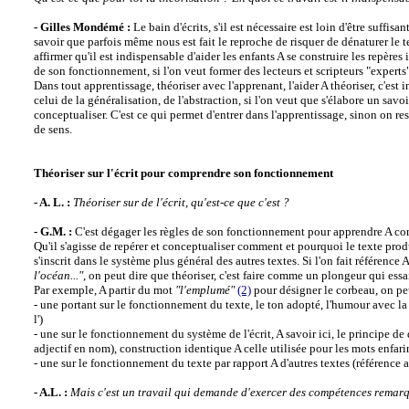
- Gilles Mondémé :
Le bain d'écrits, s'il est nécessaire est loin d'être suffis
savoir que parfois même nous est fait le reproche de risquer de dénaturer le tex
affirmer qu'il est indispensable d'aider les enfants A se construire les repère
de son fonctionnement, si l'on veut former des lecteurs et scripteurs "experts"
Dans tout apprentissage, théoriser avec l'apprenant, l'aider A théoriser, c'est
celui de la généralisation, de l'abstraction, si l'on veut que s'élabore un savoi
conceptualiser. C'est ce qui permet d'entrer dans l'apprentissage, sinon on re
de sens.
Théoriser sur l'écrit pour comprendre son fonctionnement
- A. L. :
Théoriser sur de l'écrit, qu'est-ce que c'est ?
- G.M. :
C'est dégager les règles de son fonctionnement pour apprendre A c
Qu'il s'agisse de repérer et conceptualiser comment et pourquoi le texte prod
s'inscrit dans le système plus général des autres textes. Si l'on fait référence
l'océan..."
, on peut dire que théoriser, c'est faire comme un plongeur qui essa
Par exemple, A partir du mot
"l'emplumé"
(2)
pour désigner le corbeau, on peu
- une portant sur le fonctionnement du texte, le ton adopté, l'humour avec la 
l')
- une sur le fonctionnement du système de l'écrit, A savoir ici, le principe 
adjectif en nom), construction identique A celle utilisée pour les mots enf
- une sur le fonctionnement du texte par rapport A d'autres textes (référence 
- A.L. :
Mais c'est un travail qui demande d'exercer des compétences remar