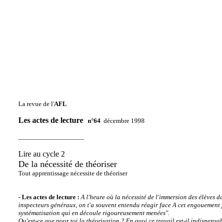
La revue de l'
AFL
Les actes de lecture
n°64
décembre 1998
___________________
Lire au cycle 2
De la nécessité de théoriser
Tout apprentissage nécessite de théoriser
- Les actes de lecture :
A l'heure où la nécessité de l'immersion des élèves 
inspecteurs généraux, on t'a souvent entendu réagir face A cet engouement pa
systématisation qui en découle rigoureusement menées".
Qu'est-ce que pour toi la théorisation ? En quoi ce travail est-il indispensa