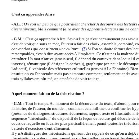
C'est ça apprendre A lire
- A.L. :
On voit un peu ce que pourraient chercher A découvrir des lecteurs c
divers niveaux. Mais comment faire avec des apprentis-lecteurs qui ne conna
- G.M. :
C'est ça apprendre A lire. Savoir lire ça n'est certainement pas savoir
c'est de voir que sous ce mot, l'auteur a fait des choix, assemblé, combiné, con
conventions qui constituent une culture."
(7)
Si l'on souhaite former des lect
remarquables, c'est A dire ayant accès A l'implicite. Ce n'est pas la maîtri
entraîner. Un mot n'arrive jamais seul, il dépend du contexte dans lequel il e
inversé), sémantique (il désigne le corbeau), graphique (on peut le décompose
l'adjectif), il véhicule des références culturelles (renvoi A La Fontaine). Bie
ensuite on va l'apprendre mais pas n'importe comment, seulement après avoi
trois syllabes em-plu-mé, on empêche de voir tout ça.
A quel moment fait-on de la théorisation ?
- G.M. :
Tout le temps. Au moment de la découverte du texte, d'abord, pour re
l'histoire, de l'auteur, du monde..., comment cela infirme ou confirme les hy
(présence de dialogues, structures récurrentes, rapport texte et illustration, réf
séquence "théorisation" du dispositif de la leçon de lecture qui découle de la
cours de laquelle on focalise plus particulièrement parmi toutes les théorisati
batterie d'exercices d'entraînement.
Il y a A distinguer des théorisations qui sont des rappels de ce qu'on a déjA vu
théorisations sur des choses nouvelles sur lesquelles on va travailler dans ce