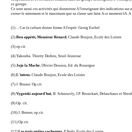
ce groupe.
Ce sont aussi ces activités qui donneront A l'enseignant des indications sur
cerner le minimum et le maximum que sa classe sait faire A ce moment-lA.
A
(1) ... Car la culture donne forme A l'esprit. Georg Eschel
(2)
Bon appétit, Monsieur Renard.
Claude Boujon, Ecole des Loisirs
(3) op.cit.
(4) Yakouba. Thierry Dedieu, Seuil Jeunesse
(5)
Jojo la Mache.
Olivier Douzou, Ed. du Rouergue
(6)
L'intrus.
Claude Boujon, Ecole des Loisirs
(7) J. Bruner. Op.cit.
(8)
Vygotski aujourd'hui
, B. Schneuvly, J.P. Bronckart, Delaschaux et Niestl
(9) Op. cit.
(10) J. Bruner, op.cit.
(11) Op.cit.
(12)
Les trois petites cochonnes.
F.Stehr, Ecole des Loisirs