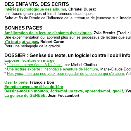
DES ENFANTS, DES ECRITS
Intérêt psychologique des albums
, Christel Duprat
Les traces graphiques et les différences didactiques.
Suite et fin de l'étude de l'influence de la littérature de jeunesse sur l'imag
BONNES PAGES
Amélioration de la lecture d'enfants dyslexiques
, Zvia Brenitz (Trad. :
Une expérimentation qui apprend plus sur les processus de lecture que sur.
Y'a tout qui va pas
, Robert Caron
Pour une pédagogie de la gravité.
DOSSIER : Genèse du texte, un logiciel contre l'oubli inf
Exposer l'écriture en marge
*
" J'eusse aimer écrire A l'océan "
, par Michel Chaillou
*
Une lecture experte : insondable aventure de l'écriture
, Marie-Claude Doq
*
Nos yeux, rien que nos yeux pour regarder de la pensée qui s'élabore
, Ar
Oser la perte
, François Bon
Entretien avec une élève de 1ère
Dessine-moi un mouton, écris-moi un texte, apprends-moi, quoi !
, Y
La genèse de GENESE
, Jean Foucambert