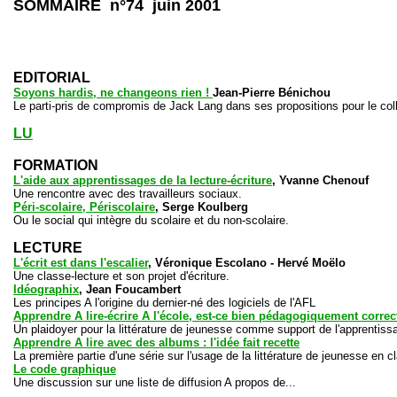
SOMMAIRE n°74 juin 2001
EDITORIAL
Soyons hardis, ne changeons rien !
Jean-Pierre Bénichou
Le parti-pris de compromis de Jack Lang dans ses propositions pour le col
LU
FORMATION
L'aide aux apprentissages de la lecture-écriture
, Yvanne Chenouf
Une rencontre avec des travailleurs sociaux.
Péri-scolaire, Périscolaire
, Serge Koulberg
Ou le social qui intègre du scolaire et du non-scolaire.
LECT
URE
L'écrit est dans l'escalier
, Véronique Escolano - Hervé Moëlo
Une classe-lecture et son projet d'écriture.
Idéographix
, Jean Foucambert
Les principes A l'origine du dernier-né des logiciels de l'AFL
Apprendre A lire-écrire A l'école, est-ce bien pédagogiquement correc
Un plaidoyer pour la littérature de jeunesse comme support de l'apprentissa
Apprendre A lire avec des albums : l'idée fait recette
La première partie d'une série sur l'usage de la littérature de jeunesse en c
Le code graphique
Une discussion sur une liste de diffusion A propos de...