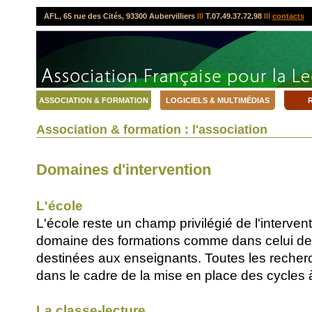
AFL, 65 rue des Cités, 93300 Aubervilliers
lll
T.07.49.37.72.98
lll
contacts
ASSOCIATION & FORMATION
LOGICIELS & MULTIMÉDIAS
R
Association & formation : l'association
Domaines d'intervention
L'école
L'école reste un champ privilégié de l'interven
domaine des formations comme dans celui des
destinées aux enseignants. Toutes les recher
dans le cadre de la mise en place des cycles à
La classe-lecture