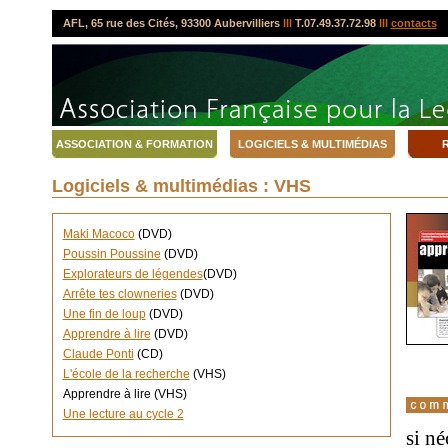
AFL, 65 rue des Cités, 93300 Aubervilliers
lll
T.07.49.37.72.98
lll
contacts
ASSOCIATION & FORMATION
LOGICIELS & MULTIMÉDIAS
R
Logiciels & multimédias : VHS
Maki Macoco
(DVD)
Poussin Poussine
(DVD)
Explorateurs de légendes
(DVD)
Arrête tes clowneries
(DVD)
Une fin de loup
(DVD)
Apprendre à lire
(DVD)
Claude Ponti
(CD)
L'école de la recherche
(VHS)
Apprendre à lire (VHS)
Une lecture au cycle 2
si né