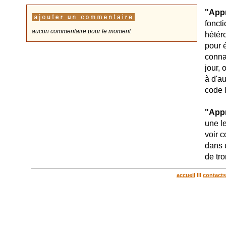
"Appr
fonct
aucun commentaire pour le moment
hétéro
pour 
connai
jour, 
à d'a
code 
"Appr
une l
voir 
dans u
de tr
accueil
lll
contacts