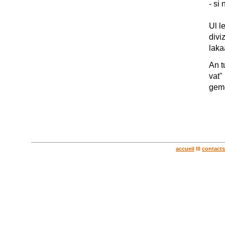
- si
Ul l
divi
laka
An t
vat"
geme
accueil
lll
contacts