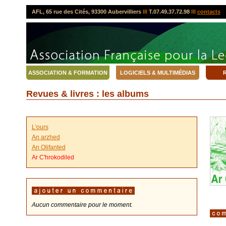
AFL, 65 rue des Cités, 93300 Aubervilliers
lll
T.07.49.37.72.98
lll
contacts
ASSOCIATION & FORMATION
LOGICIELS & MULTIMÉDIAS
R
Revues & livres : les albums
L'ours
An arzhed
An Olifanted
Ar C'hrokodiled
Aucun commentaire pour le moment.